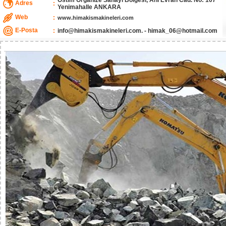
Ostim Organize Sanayi Bölgesi, Ahi Evran Cad. No: 107
Adres
:
Yenimahalle ANKARA
Web
:
www.himakismakineleri.com
E-Posta
:
info@himakismakineleri.com. - himak_06@hotmail.com