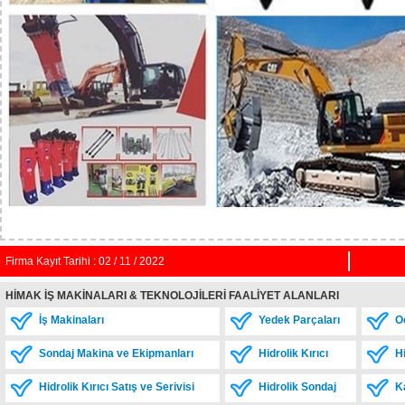
Firma Kayıt Tarihi : 02 / 11 / 2022
HİMAK İŞ MAKİNALARI & TEKNOLOJİLERİ FAALİYET ALANLARI
İş Makinaları
Yedek Parçaları
Oc
Sondaj Makina ve Ekipmanları
Hidrolik Kırıcı
Hi
Hidrolik Kırıcı Satış ve Serivisi
Hidrolik Sondaj
Ka