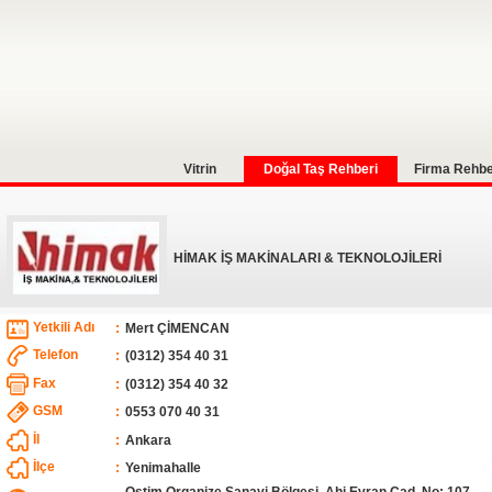
Vitrin
Doğal Taş Rehberi
Firma Rehbe
HİMAK İŞ MAKİNALARI & TEKNOLOJİLERİ
Yetkili Adı
:
Mert ÇİMENCAN
Telefon
:
(0312) 354 40 31
Fax
:
(0312) 354 40 32
GSM
:
0553 070 40 31
İl
:
Ankara
İlçe
:
Yenimahalle