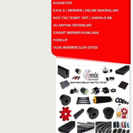
KONVEYÖR
KAYA & ( MERMER ) DELME MAKİNALARI
DOĞ TAŞ TESBİT SİST ( ANKRAJ) İML
SU ARITMA SİSTEMLERİ
GRANİT MERMER KUMLAMA
FORKLİF
YUVA MERMERCİLER SİTESİ