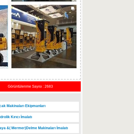
Görüntülenme Sayısı : 2683
ak Makinaları Ekipmanları
drolik Kırıcı İmalatı
ya &( Mermer)Delme Makinaları İmalatı