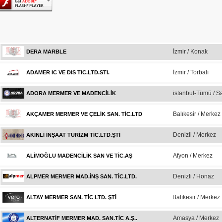
İzmir / Konak
DERA MARBLE
İzmir / Torbalı
ADAMER IC VE DIS TIC.LTD.STI.
istanbul-Tümü / Sa
ADORA MERMER VE MADENCİLİK
Balıkesir / Merkez
AKÇAMER MERMER VE ÇELİK SAN. TİC.LTD
Denizli / Merkez
AKİNLİ İNŞAAT TURİZM TİC.LTD.ŞTİ
Afyon / Merkez
ALİMOĞLU MADENCİLİK SAN VE TİC.AŞ
Denizli / Honaz
ALPMER MERMER MAD.İNŞ SAN. TİC.LTD.
Balıkesir / Merkez
ALTAY MERMER SAN. TİC LTD. ŞTİ
Amasya / Merkez
ALTERNATİF MERMER MAD. SAN.TİC A.Ş..