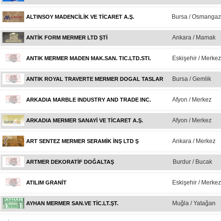
Bursa / Osmangaz
ALTINSOY MADENCİLİK VE TİCARET A.Ş.
Ankara / Mamak
ANTİK FORM MERMER LTD ŞTİ
Eskişehir / Merkez
ANTIK MERMER MADEN MAK.SAN. TIC.LTD.STI.
Bursa / Gemlik
ANTIK ROYAL TRAVERTE MERMER DOGAL TASLAR
Afyon / Merkez
ARKADIA MARBLE INDUSTRY AND TRADE INC.
Afyon / Merkez
ARKADIA MERMER SANAYİ VE TİCARET A.Ş.
Ankara / Merkez
ART SENTEZ MERMER SERAMİK İNŞ LTD Ş
Burdur / Bucak
ARTMER DEKORATİF DOĞALTAŞ
Eskişehir / Merkez
ATILIM GRANİT
Muğla / Yatağan
AYHAN MERMER SAN.VE TİC.LT.ŞT.