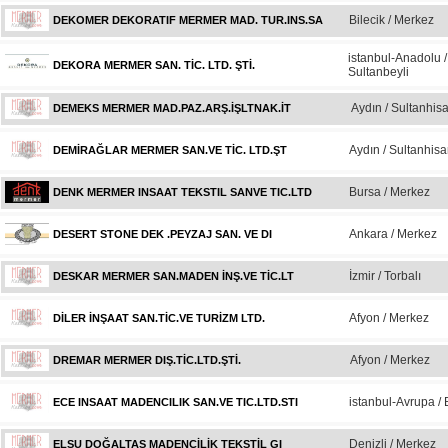
Bilecik / Merkez
DEKOMER DEKORATIF MERMER MAD. TUR.INS.SA
istanbul-Anadolu /
DEKORA MERMER SAN. TİC. LTD. ŞTİ.
Sultanbeyli
Aydın / Sultanhisa
DEMEKS MERMER MAD.PAZ.ARŞ.İŞLTNAK.İT
Aydın / Sultanhisa
DEMİRAĞLAR MERMER SAN.VE TİC. LTD.ŞT
Bursa / Merkez
DENK MERMER INSAAT TEKSTIL SANVE TIC.LTD
Ankara / Merkez
DESERT STONE DEK .PEYZAJ SAN. VE DI
İzmir / Torbalı
DESKAR MERMER SAN.MADEN İNŞ.VE TİC.LT
Afyon / Merkez
DİLER İNŞAAT SAN.TİC.VE TURİZM LTD.
Afyon / Merkez
DREMAR MERMER DIŞ.TİC.LTD.ŞTİ.
istanbul-Avrupa / 
ECE INSAAT MADENCILIK SAN.VE TIC.LTD.STI
Denizli / Merkez
ELSU DOĞALTAŞ MADENCİLİK TEKSTİL GI