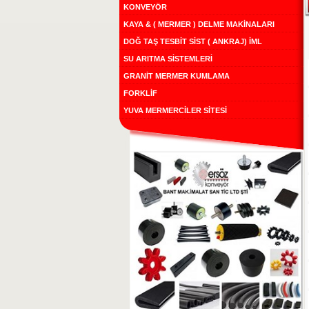
KONVEYÖR
KAYA & ( MERMER ) DELME MAKİNALARI
DOĞ TAŞ TESBİT SİST ( ANKRAJ) İML
SU ARITMA SİSTEMLERİ
GRANİT MERMER KUMLAMA
FORKLİF
YUVA MERMERCİLER SİTESİ