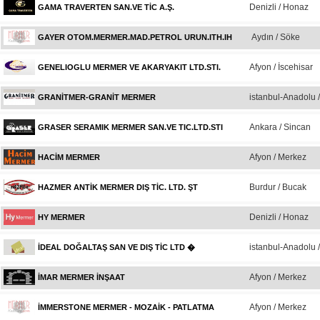
Denizli / Honaz
GAMA TRAVERTEN SAN.VE TİC A.Ş.
Aydın / Söke
GAYER OTOM.MERMER.MAD.PETROL URUN.ITH.IH
Afyon / İscehisar
GENELIOGLU MERMER VE AKARYAKIT LTD.STI.
istanbul-Anadolu 
GRANİTMER-GRANİT MERMER
Ankara / Sincan
GRASER SERAMIK MERMER SAN.VE TIC.LTD.STI
Afyon / Merkez
HACİM MERMER
Burdur / Bucak
HAZMER ANTİK MERMER DIŞ TİC. LTD. ŞT
Denizli / Honaz
HY MERMER
istanbul-Anadolu 
İDEAL DOĞALTAŞ SAN VE DIŞ TİC LTD �
Afyon / Merkez
İMAR MERMER İNŞAAT
Afyon / Merkez
İMMERSTONE MERMER - MOZAİK - PATLATMA