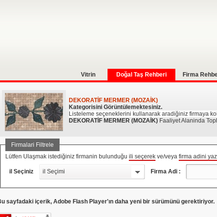
Vitrin
Doğal Taş Rehberi
Firma Rehbe
DEKORATİF MERMER (MOZAİK)
Kategorisini Görüntülemektesiniz.
Listeleme seçeneklerini kullanarak aradiğiniz firmaya kola
DEKORATİF MERMER (MOZAİK)
Faaliyet Alaninda To
Firmalari Filtrele
Lütfen Ulaşmak istediğiniz firmanin bulunduğu
ili seçerek
ve/veya
firma adini ya
il Seçiniz
il Seçimi
Firma Adi :
u sayfadaki içerik, Adobe Flash Player'ın daha yeni bir sürümünü gerektiriyor.