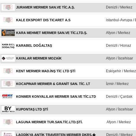
Denizli / Merkez
JURAMER MERMER SAN.VE TİC.A.Ş.
istanbul-Avrupa / 
KALE EKSPORT DIS TICARET A.S
Afyon / Merkez
KARA MEHMET MERMER SAN.VE TİC.LTD.Ş.
Denizli / Honaz
KARABEL DOĞALTAŞ
Afyon / İscehisar
KAYALAR MERMER MOZAİK
Eskişehir / Merkez
KENT MERMER MAD.İNŞ TİC LTD ŞTİ
İzmir / Merkez
KOCAPINAR MERMER & GRANİT SAN. TİC. LT
Denizli / Çardak
KONMER KONYALILAR MERMER SAN.VE TİC.LTD
Afyon / İscehisar
KUPONTAŞ LTD ŞTİ
Afyon / Merkez
LAGUNA MERMER TUR.SAN.TİC.LTD.ŞTİ.
Denizli / Merkez
LAODİKYA ANTİK TRAVERTEN MERMER DKRS.�