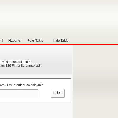
ri
Haberler
Fuar Takip
İhale Takip
ylikla ulaşabilirsiniz.
plam 126 Firma Bulunmaktadir.
zarak
listele butonuna tiklayiniz.
Listele