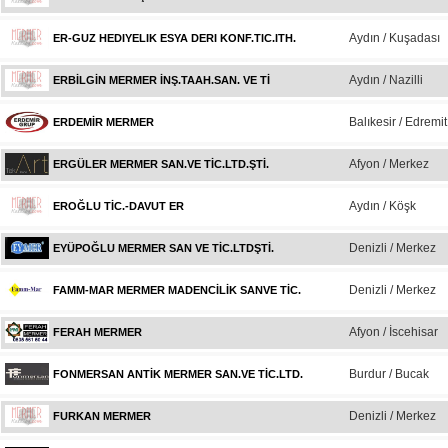
Aydın / Kuşadası
ER-GUZ HEDIYELIK ESYA DERI KONF.TIC.ITH.
Aydın / Nazilli
ERBİLGİN MERMER İNŞ.TAAH.SAN. VE Tİ
Balıkesir / Edremit
ERDEMİR MERMER
Afyon / Merkez
ERGÜLER MERMER SAN.VE TİC.LTD.ŞTİ.
Aydın / Köşk
EROĞLU TİC.-DAVUT ER
Denizli / Merkez
EYÜPOĞLU MERMER SAN VE TİC.LTDŞTİ.
Denizli / Merkez
FAMM-MAR MERMER MADENCİLİK SANVE TİC.
Afyon / İscehisar
FERAH MERMER
Burdur / Bucak
FONMERSAN ANTİK MERMER SAN.VE TİC.LTD.
Denizli / Merkez
FURKAN MERMER