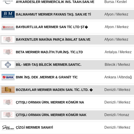
Bursa / Kestel
AYKARDESLER MERMERCILIK INS. TAAH.SAN.VE
Afyon / Merkez
BALMAHMUT MERMER FAYANS TAŞ. SAN.VE Tİ
Afyon / Merkez
BAYBURTLULAR MERMER SAN TİC LTD ŞT�
Afyon / Merkez
BAYKENTLER MAKİNA PARÇA İMALAT SAN.VE
Antalya / Merkez
BETA MERMER MAD.İTH.TUR.İNŞ. TİC.LTD
Bilecik / Merkez
BİL- MER-TAŞ BİLECİK MERMER.SANTIC.
Ankara / Altındağ
BMK İNŞ. DEK .MERMER & GRANİT TİC
Denizli / Merkez
BOZBAYLAR MERMER MADEN SAN. TİC. LTD. �
Denizli / Merkez
ÇITIŞLI ORMAN ÜRN. MERMER KÖMÜR NA
Denizli / Honaz
ÇITIŞLI ORMAN ÜRN. MERMER KÖMÜR NAK
Denizli / Merkez
ÇİZGİ MERMER SANAYİ