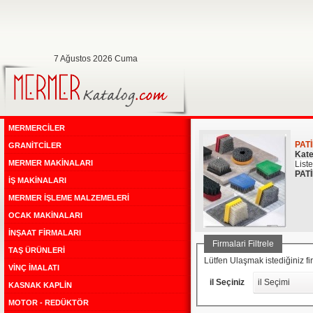
7 Ağustos 2026 Cuma
MERMERCİLER
PAT
GRANİTCİLER
Kate
MERMER MAKİNALARI
List
PAT
İŞ MAKİNALARI
MERMER İŞLEME MALZEMELERİ
OCAK MAKİNALARI
İNŞAAT FİRMALARI
Firmalari Filtrele
TAŞ ÜRÜNLERİ
Lütfen Ulaşmak istediğiniz 
VİNÇ İMALATI
il Seçiniz
il Seçimi
KASNAK KAPLİN
MOTOR - REDÜKTÖR