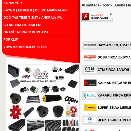
KONVEYÖR
Bu sayfadaki içerik, Adobe Fla
KAYA & ( MERMER ) DELME MAKİNALARI
DOĞ TAŞ TESBİT SİST ( ANKRAJ) İML
SU ARITMA SİSTEMLERİ
GRANİT MERMER KUMLAMA
FORKLİF
BAYSAN FIRÇA MAKİ
YUVA MERMERCİLER SİTESİ
BOSS FIRÇA EKİPMA
CTM FIRÇA SANAYİİ
KALKAN FIRÇA VE EN
KARARLI FIRÇA EKİ
SUPER SELVA MERM
UFUK TİCARET MERM