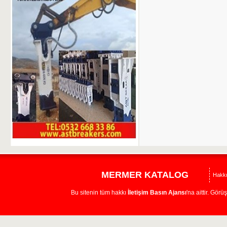
MERMER KATALOG
Hakk
Bu sitenin tüm hakkı
İletişim Basın Ajansı
'na aittir. Görü